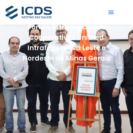
Novidades
ICDS marca presença no 8º
Fórum Estratégico das
Cooperativas Unimed
Intrafederativa Leste e
Nordeste de Minas Gerais